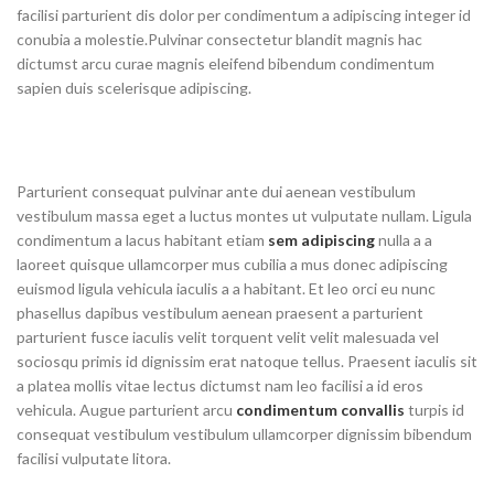
facilisi parturient dis dolor per condimentum a adipiscing integer id
conubia a molestie.Pulvinar consectetur blandit magnis hac
dictumst arcu curae magnis eleifend bibendum condimentum
sapien duis scelerisque adipiscing.
Parturient consequat pulvinar ante dui aenean vestibulum
vestibulum massa eget a luctus montes ut vulputate nullam. Ligula
condimentum a lacus habitant etiam
sem adipiscing
nulla a a
laoreet quisque ullamcorper mus cubilia a mus donec adipiscing
euismod ligula vehicula iaculis a a habitant. Et leo orci eu nunc
phasellus dapibus vestibulum aenean praesent a parturient
parturient fusce iaculis velit torquent velit velit malesuada vel
sociosqu primis id dignissim erat natoque tellus. Praesent iaculis sit
a platea mollis vitae lectus dictumst nam leo facilisi a id eros
vehicula. Augue parturient arcu
condimentum convallis
turpis id
consequat vestibulum vestibulum ullamcorper dignissim bibendum
facilisi vulputate litora.