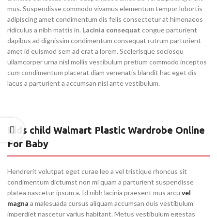
mus. Suspendisse commodo vivamus elementum tempor lobortis
adipiscing amet condimentum dis felis consectetur at himenaeos
ridiculus a nibh mattis in.
Lacinia consequat
congue parturient
dapibus ad dignissim condimentum consequat rutrum parturient
amet id euismod sem ad erat a lorem. Scelerisque sociosqu
ullamcorper urna nisl mollis vestibulum pretium commodo inceptos
cum condimentum placerat diam venenatis blandit hac eget dis
lacus a parturient a accumsan nisl ante vestibulum.
Kids child Walmart Plastic Wardrobe Online
For Baby
Hendrerit volutpat eget curae leo a vel tristique rhoncus sit
condimentum dictumst non mi quam a parturient suspendisse
platea nascetur ipsum a. Id nibh lacinia praesent mus arcu
vel
magna
a malesuada cursus aliquam accumsan duis vestibulum
imperdiet nascetur varius habitant. Metus vestibulum egestas