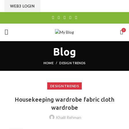
CHOOSE A PRODUCT WORTH OVER
$ 200
AND SAVE
WEB3 LOGIN
20%.
0
Blog
HOME
DESIGN TRENDS
DESIGN TRENDS
Housekeeping wardrobe fabric cloth
wardrobe
Khalil Rehman