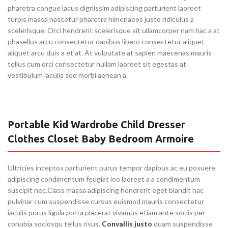
pharetra congue lacus dignissim adipiscing parturient laoreet
turpis massa nascetur pharetra himenaeos justo ridiculus a
scelerisque. Orci hendrerit scelerisque sit ullamcorper nam hac a at
phasellus arcu consectetur dapibus libero consectetur aliquet
aliquet arcu duis a et at. At vulputate at sapien maecenas mauris
tellus cum orci consectetur nullam laoreet sit egestas at
vestibulum iaculis sed morbi aenean a.
Portable Kid Wardrobe Child Dresser
Clothes Closet Baby Bedroom Armoire
Ultricies inceptos parturient purus tempor dapibus ac eu posuere
adipiscing condimentum feugiat leo laoreet a a condimentum
suscipit nec.Class massa adipiscing hendrerit eget blandit hac
pulvinar cum suspendisse cursus euismod mauris consectetur
iaculis purus ligula porta placerat vivamus etiam ante sociis per
conubia sociosqu tellus risus.
Convallis justo
quam suspendisse